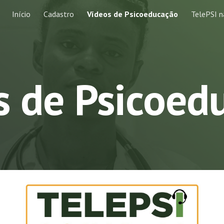
Início
Cadastro
Vídeos de Psicoeducação
TelePSI n
ip to main content
Skip to navigat
s de Psicoed