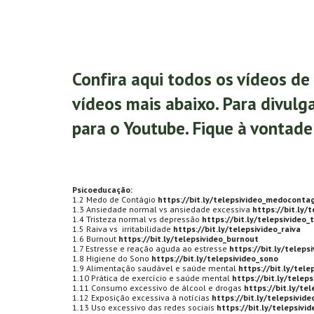
Confira aqui todos os vídeos de 
vídeos mais abaixo. Para divulg
para o Youtube. Fique à vontade 
Psicoeducação:
1.2 Medo de Contágio
https://bit.ly/telepsivideo_medoconta
1.3 Ansiedade normal vs ansiedade excessiva
https://bit.ly/
1.4 Tristeza normal vs depressão
https://bit.ly/telepsivideo_
1.5 Raiva vs irritabilidade
https://bit.ly/telepsivideo_raiva
1.6 Burnout
https://bit.ly/telepsivideo_burnout
1.7 Estresse e reação aguda ao estresse
https://bit.ly/teleps
1.8 Higiene do Sono
https://bit.ly/telepsivideo_sono
1.9 Alimentação saudável e saúde mental
https://bit.ly/tel
1.10 Prática de exercício e saúde mental
https://bit.ly/teleps
1.11 Consumo excessivo de álcool e drogas
https://bit.ly/te
1.12 Exposição excessiva à notícias
https://bit.ly/telepsivide
1.13 Uso excessivo das redes sociais
https://bit.ly/telepsivi