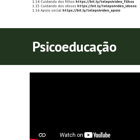
1.14 Cuidando dos filhos
https://bit.ly/telepsivideo_filhos
1.15 Cuidando dos idosos
https://bit.ly/telepsivideo_idosos
1.16 Apoio social
https://bit.ly/telepsivideo_apoio
Psicoeducação