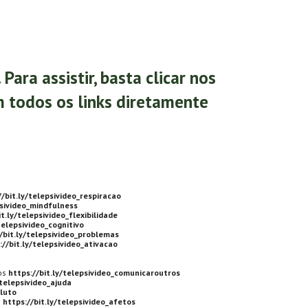
ara assistir, basta clicar nos
m todos os links diretamente
//bit.ly/telepsivideo_respiracao
psivideo_mindfulness
it.ly/telepsivideo_flexibilidade
telepsivideo_cognitivo
/bit.ly/telepsivideo_problemas
://bit.ly/telepsivideo_ativacao
os
https://bit.ly/telepsivideo_comunicaroutros
/telepsivideo_ajuda
_luto
s
https://bit.ly/telepsivideo_afetos