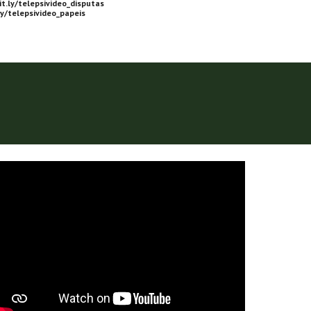
it.ly/telepsivideo_disputas
ly/telepsivideo_papeis