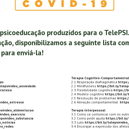
psicoeducação produzidos para o TelePSI. P
ação, disponibilizamos a seguinte lista co
para enviá-la!
Terapia Cognitivo-Comportamental
gio
2.1 Respiração diafragmática
https:
telepsivideo_ansiedade
2.2 Mindfulness
https://bit.ly/tele
tristeza
2.3 Flexibilidade cognitiva
https://b
2.4 Modelo cognitivo
https://bit.ly/
2.5 Resolução de problemas
https:/
ivideo_estresse
2.6 Ativação comportamental
https
epsivideo_alimentacao
Terapia Interpessoal
ivideo_exercicio
3.1 Como se comunicar com os outr
lepsivideo_substancia
3.2 Como pedir ajuda
https://bit.ly
o_noticias
3.3 Luto
https://bit.ly/telepsivideo
deo_redes
3.4 Encorajar a expressão dos afeto