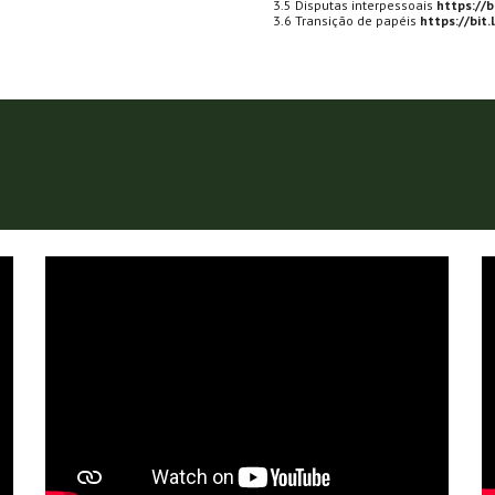
3.5 Disputas interpessoais
https://b
3.6 Transição de papéis
https://bit.